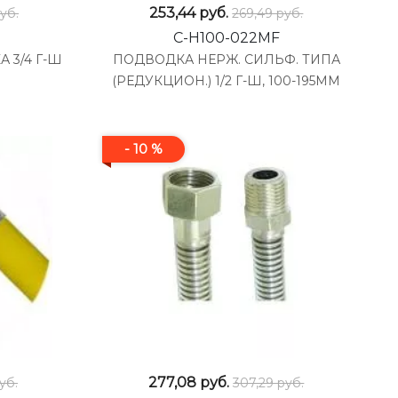
253,44
руб.
уб.
269,49 руб.
C-H100-022MF
 3/4 Г-Ш
ПОДВОДКА НЕРЖ. СИЛЬФ. ТИПА
(РЕДУКЦИОН.) 1/2 Г-Ш, 100-195ММ
- 10 %
277,08
руб.
уб.
307,29 руб.