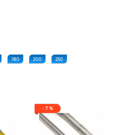
180
200
250
- 7 %