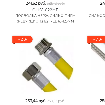
241,62
руб.
24
252,42 руб.
C-H65-022MF
ПОДВОДКА НЕРЖ. СИЛЬФ. ТИПА
СИЛЬФО
(РЕДУКЦИОН.) 1/2 Г-Ш, 65-125ММ
- 2 %
- 7 %
253,44
руб.
25
258,52 руб.