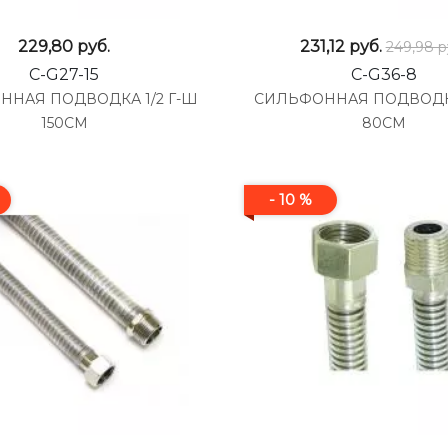
229,80
руб.
231,12
руб.
249,98 р
C-G27-15
C-G36-8
ННАЯ ПОДВОДКА 1/2 Г-Ш
СИЛЬФОННАЯ ПОДВОДКА 
150СМ
80СМ
- 10 %