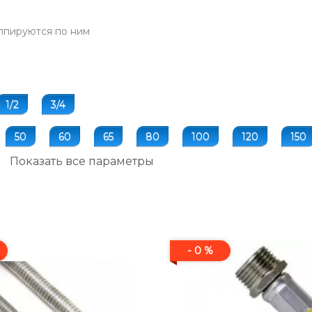
ппируются по ним
1/2
3/4
50
60
65
80
100
120
150
Показать все параметры
- 0 %