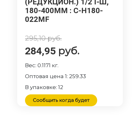
(РЕДУКЦИОН.) 1/2 Г-Ш,
180-400ММ
: C-H180-
022MF
295,10
руб.
руб.
284,95
Вес:
0.1171
кг.
Оптовая цена 1:
259.33
В упаковке:
12
Сообщить когда будет