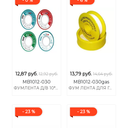
- 0 %
- 6 %
12,87
руб.
13,79
руб.
12,92 руб.
14,64 руб.
MB1012-030
MB1012-030gas
ФУМЛЕНТА Д/В 10*12*0,75
ФУМ ЛЕНТА ДЛЯ ГАЗА, 10М* 12ММ* 0.075ММ, ПЛОТНОСТЬ: 0.3Г/СМ3, МАКС. РЕЗЪБА ДО 3/4"
- 23 %
- 23 %