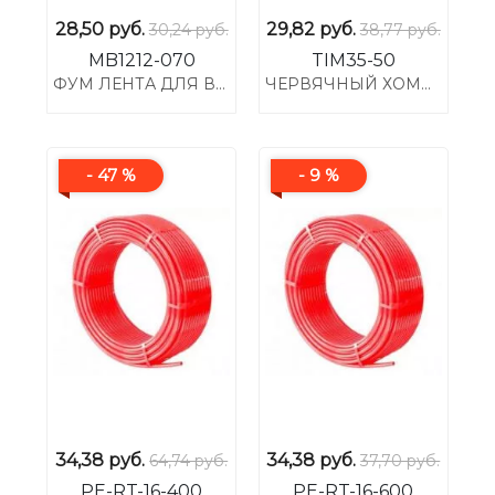
28,50
руб.
29,82
руб.
30,24 руб.
38,77 руб.
MB1212-070
TIM35-50
ФУМ ЛЕНТА ДЛЯ ВОДЫ, ОБЩАЯ ДЛИНА 12М, ШИРИНА 12ММ, ТОЛЩИНА 0.1ММ, ПЛОТНОСТЬ: 0.7Г/СМ3, МАКС. РЕЗЪБА
ЧЕРВЯЧНЫЙ ХОМУТ 1 1/2" (35-50) С РУЧКОЙ
- 47 %
- 9 %
34,38
руб.
34,38
руб.
64,74 руб.
37,70 руб.
PE-RT-16-400
PE-RT-16-600