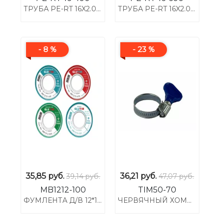
ТРУБА PE-RT 16X2.0 (400М) VALFEX КРАСНЫЙ
ТРУБА PE-RT 16X2.0 (600М) VALFEX КРАСНЫЙ
- 8 %
- 23 %
35,85
руб.
36,21
руб.
39,14 руб.
47,07 руб.
MB1212-100
TIM50-70
ФУМЛЕНТА Д/В 12*12*0,1
ЧЕРВЯЧНЫЙ ХОМУТ 2 1/2" (50-70) С РУЧКОЙ