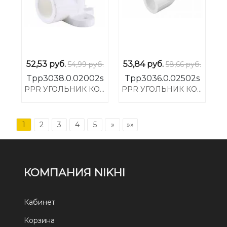
52,53
руб.
53,84
руб.
54,99 руб.
58,66 руб.
Tpp3038.0.02002s
Tpp3036.0.02502s
PPR УГОЛЬНИК КОМБИНИРОВАННЫЙ С КРЕПЛЕНИЕМ НР L20*1/2M
PPR УГОЛЬНИК КОМБИНИРОВАННЫЙ НР L25*1/2M
1
2
3
4
5
»
»»
КОМПАНИЯ NIKHI
Кабинет
Корзина