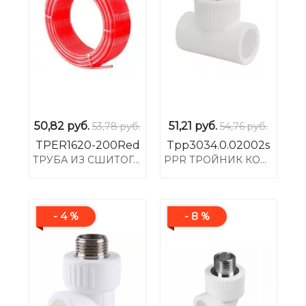
50,82
руб.
51,21
руб.
53,78 руб.
54,76 руб.
TPER1620-200Red
Tpp3034.0.02002s
ТРУБА ИЗ СШИТОГО ПОЛИЭТИЛЕНА PE-XB, ДИАМЕТР ?16*2.0?200М?КРАСНЫЙ
PPR ТРОЙНИК КОМБИНИРОВАННЫЙ НР T20*1/2M
- 4 %
- 8 %