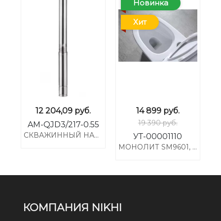
Новинка
Хит
12 204,09
руб.
14 899
руб.
19 390 руб.
AM-QJD3/217-0.55
СКВАЖИННЫЙ НАСОС, 3", 70М ПОГРУЖ. 60М НАПОР, 60Л/М, 550ВТ
УТ-00001110
МОНОЛИТ SM9601, ТОНКОЕ СИДЕНЬЕ ДП (С ГОФРОЙ И ПОДВОДКОЙ) | EVA GOLD
КОМПАНИЯ NIKHI