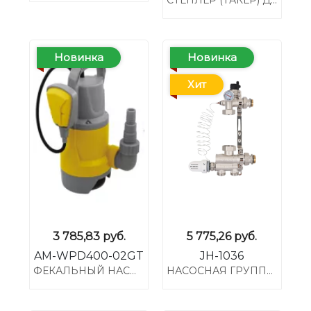
СТЕПЛЕР (ТАКЕР) ДЛЯ УКЛАДКИ ТРУБ ТЕПЛОГО ПОЛА (НОВАЯ ВЕРСИЯ)
Новинка
Новинка
Хит
3 785,83
руб.
5 775,26
руб.
AM-WPD400-02GT
JH-1036
ФЕКАЛЬНЫЙ НАСОС 400ВТ AM-WPD400-02GT
НАСОСНАЯ ГРУППА TIM JH-1036