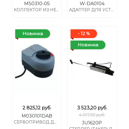
MS0310-05
W-DA0104
КОЛЛЕКТОР ИЗ НЕРЖАВЕЮЩЕЙ СТАЛИ С МЕЖОСЕВЫМ РАССТОЯНИЕМ ВЫХОДОВ 100 ММ, 1*1/2 (5 ВЫХОДОВ)
АДАПТЕР ДЛЯ УСТАНОВКИ НАСОСА 1"
Новинка
- 12 %
Новинка
2 825,12
руб.
3 523,20
руб.
4 017,92 руб.
M030101DAB
СЕРВОПРИВОД ДЛЯ КРАНА РАСПРЕДЕЛИТЕЛЬНОГО С АДАПТЕРОМ ДЛЯ КРАНОВ TIM, STOUT, MEIBES, ESBE
JU1620P