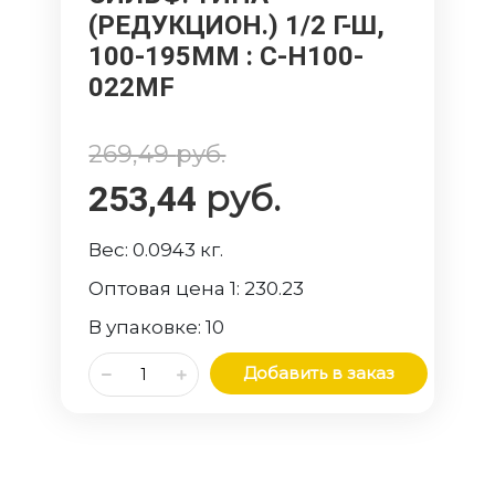
(РЕДУКЦИОН.) 1/2 Г-Ш,
100-195ММ
: C-H100-
022MF
269,49
руб.
руб.
253,44
Вес:
0.0943
кг.
Оптовая цена 1:
230.23
В упаковке:
10
Добавить в заказ