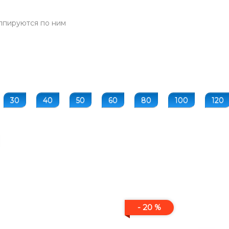
ппируются по ним
30
40
50
60
80
100
120
- 20 %