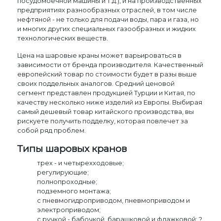
посудомоечной машины и т.д.), и на производственных
предприятиях разнообразных отраслей, в том числе
нефтяной - не только для подачи воды, пара и газа, но
и многих других специальных газообразных и жидких
технологических веществ.
Цена на шаровые краны может варьироваться в
зависимости от бренда производителя. Качественный
европейский товар по стоимости будет в разы выше
своих поддельных аналогов. Средний ценовой
сегмент представлен продукцией Турции и Китая, по
качеству несколько ниже изделий из Европы. Выбирая
самый дешевый товар китайского производства, вы
рискуете получить подделку, которая повлечет за
собой ряд проблем.
Типы шаровых кранов
трех - и четырехходовые;
регулирующие;
полнопроходные;
подземного монтажа;
с пневмогидроприводом, пневмоприводом и
электроприводом;
с ручкой - бабочкой, барашковой и флажковой; ?