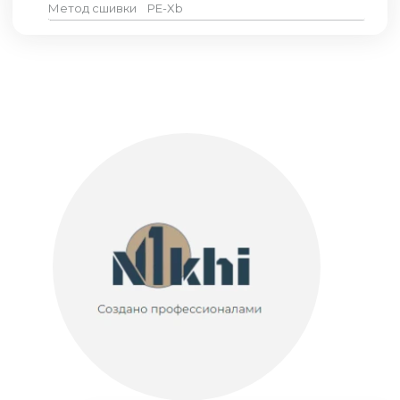
Метод сшивки
PE-Xb