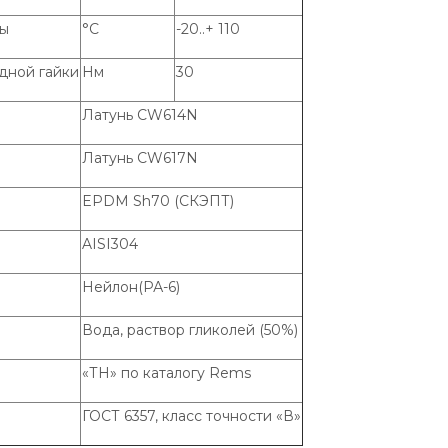
ды
°С
-20..+ 110
дной гайки
Нм
30
Латунь CW614N
Латунь CW617N
EPDM Sh70 (СКЭПТ)
AISI304
Нейлон(РА-6)
Вода, раствор гликолей (50%)
«ТН» по каталогу Rems
ГОСТ 6357, класс точности «В»