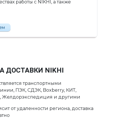
твах работы с NIKHI, а также
лем
А ДОСТАВКИ NIKHI
ствляется транспортными
нии, ПЭК, СДЭК, Boxberry, КИТ,
с, Желдорэкспедиция и другими
сит от удаленности региона, доставка
атно