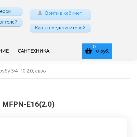
нером
Войти в кабинет
вителей
Карта представителей
0
НИЕ
САНТЕХНИКА
0
руб.
убу 3/4"-16-2.0, евро
: MFPN-E16(2.0)