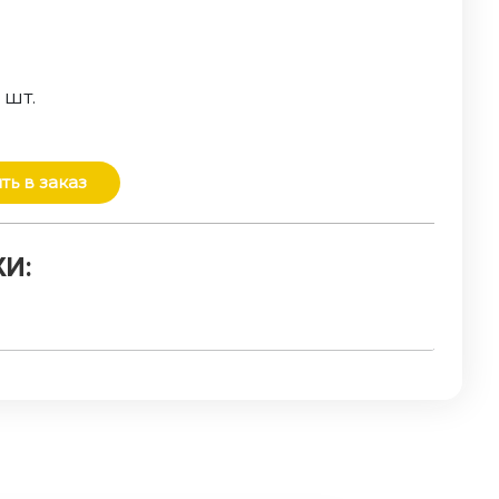
о
шт.
ть в заказ
И: