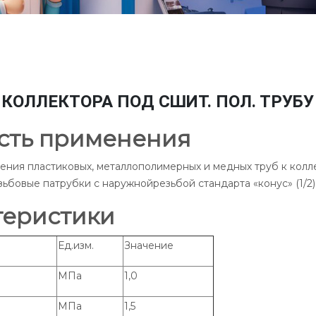
КОЛЛЕКТОРА ПОД СШИТ. ПОЛ. ТРУБУ 3/
сть применения
ния пластиковых, металлополимерных и медных труб к колл
бовые патрубки с наружнойрезьбой стандарта «конус» (1/2) и
теристики
Ед.изм.
Значение
МПа
1,0
МПа
1,5