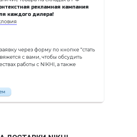
онтекстная рекламная кампания
ля каждого дилера!
словия
 заявку через форму по кнопке "стать
вяжется с вами, чтобы обсудить
твах работы с NIKHI, а также
лем