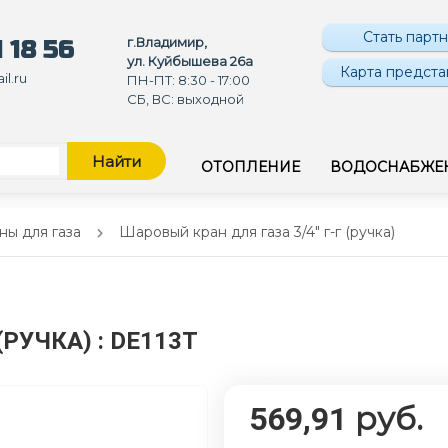
Стать парт
г.Владимир,
 18 56
ул. Куйбышева 26а
Карта предста
l.ru
ПН-ПТ: 8:30 - 17:00
СБ, ВС: выходной
Найти
ОТОПЛЕНИЕ
ВОДОСНАБЖЕ
ны для газа
Шаровый кран для газа 3/4" г-г (ручка)
 (РУЧКА)
: DE113T
руб.
569,91