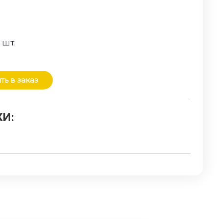
о
шт.
ть в заказ
И: