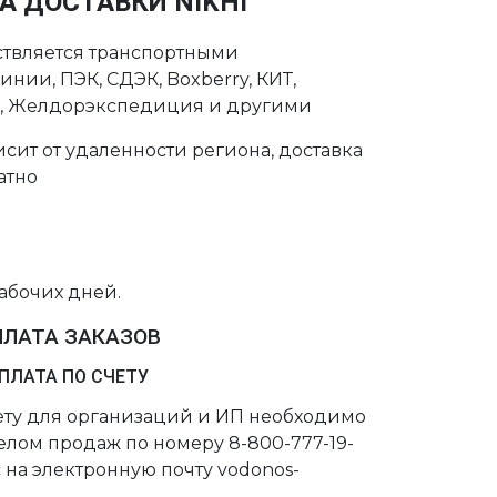
А ДОСТАВКИ NIKHI
ствляется транспортными
нии, ПЭК, СДЭК, Boxberry, КИТ,
с, Желдорэкспедиция и другими
сит от удаленности региона, доставка
атно
рабочих дней.
ПЛАТА ЗАКАЗОВ
ПЛАТА ПО СЧЕТУ
чету для организаций и ИП необходимо
делом продаж по номеру 8-800-777-19-
 на электронную почту vodonos-