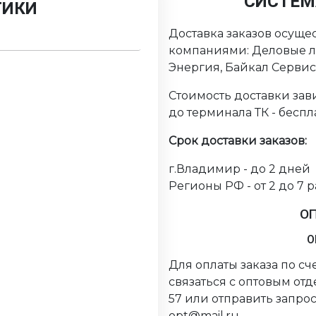
СИСТЕМ
ТИКИ
Доставка заказов осуще
компаниями: Деловые ли
Энергия, Байкал Серви
Стоимость доставки зави
до терминала ТК - беспл
Срок доставки заказов:
г.Владимир - до 2 дней
Регионы РФ - от 2 до 7 
О
О
Для оплаты заказа по с
связаться с оптовым от
57 или отправить запрос
opt@mail.ru