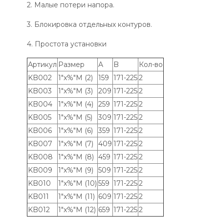
2. Малые потери напора.
3. Блокировка отдельных контуров.
4. Простота установки
Артикул
Размер
A
B
Кол-во
KB002
1"x%"M (2)
159
171-225
2
KB003
1"x%"M (3)
209
171-225
2
KB004
1"x%"M (4)
259
171-225
2
KB005
1"x%"M (5)
309
171-225
2
KB006
1"x%"M (6)
359
171-225
2
KB007
1"x%"M (7)
409
171-225
2
KB008
1"x%"M (8)
459
171-225
2
KB009
1"x%"M (9)
509
171-225
2
KB010
1"x%"M (10)
559
171-225
2
KB011
1"x%"M (11)
609
171-225
2
KB012
1"x%"M (12)
659
171-225
2