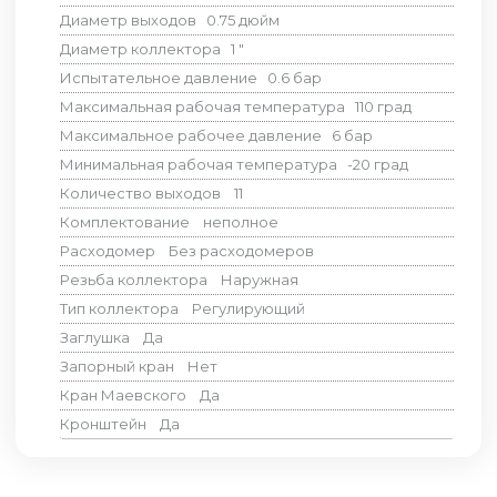
Диаметр выходов
0.75
дюйм
Диаметр коллектора
1
"
Испытательное давление
0.6
бар
Максимальная рабочая температура
110
град
Максимальное рабочее давление
6
бар
Минимальная рабочая температура
-20
град
Количество выходов
11
Комплектование
неполное
Расходомер
Без расходомеров
Резьба коллектора
Наружная
Тип коллектора
Регулирующий
Заглушка
Да
Запорный кран
Нет
Кран Маевского
Да
Кронштейн
Да