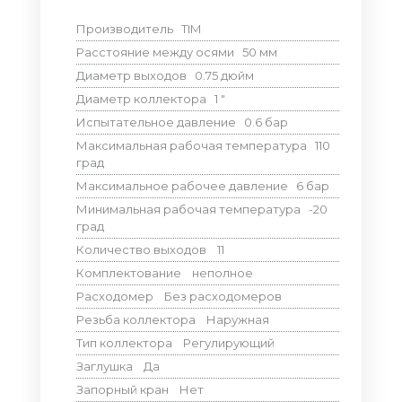
Производитель
TIM
Расстояние между осями
50
мм
Диаметр выходов
0.75
дюйм
Диаметр коллектора
1
"
Испытательное давление
0.6
бар
Максимальная рабочая температура
110
град
Максимальное рабочее давление
6
бар
Минимальная рабочая температура
-20
град
Количество выходов
11
Комплектование
неполное
Расходомер
Без расходомеров
Резьба коллектора
Наружная
Тип коллектора
Регулирующий
Заглушка
Да
Запорный кран
Нет