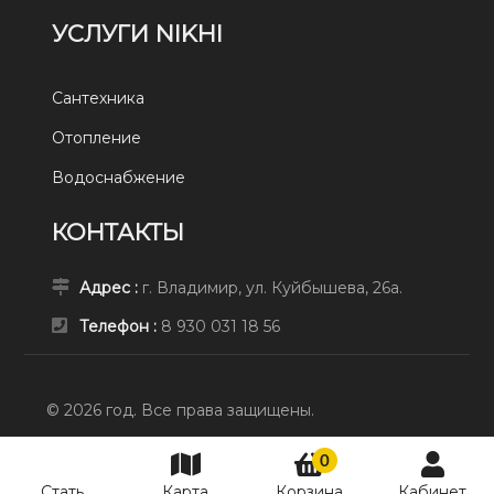
УСЛУГИ NIKHI
Сантехника
Отопление
Водоснабжение
КОНТАКТЫ
Адрес :
г. Владимир, ул. Куйбышева, 26а.
Телефон :
8 930 031 18 56
© 2026 год. Все права защищены.
0
СТАТЬ ПРЕД
8 930 031 18 56
Стать
Карта
Корзина
Кабинет