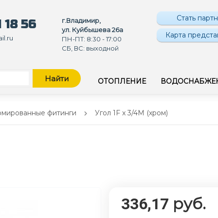
Стать парт
г.Владимир,
 18 56
ул. Куйбышева 26а
Карта предста
l.ru
ПН-ПТ: 8:30 - 17:00
СБ, ВС: выходной
Найти
ОТОПЛЕНИЕ
ВОДОСНАБЖЕ
омированные фитинги
Угол 1F x 3/4M (хром)
руб.
336,17