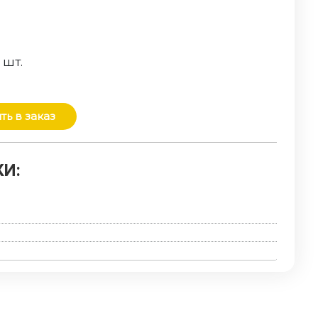
о
шт.
ть в заказ
И: