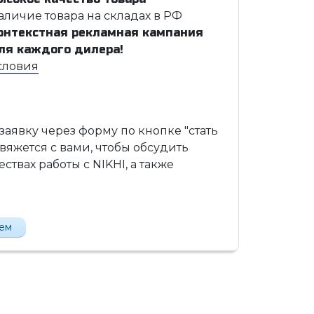
аличие товара на складах в РФ
онтекстная рекламная кампания
ля каждого дилера!
словия
 заявку через форму по кнопке "стать
вяжется с вами, чтобы обсудить
твах работы с NIKHI, а также
лем