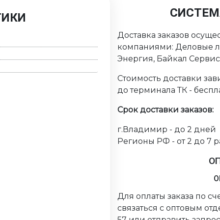
СИСТЕМ
ТИКИ
Доставка заказов осуще
компаниями: Деловые ли
Энергия, Байкал Серви
Стоимость доставки зави
до терминала ТК - беспл
Срок доставки заказов:
г.Владимир - до 2 дней
Регионы РФ - от 2 до 7 
О
О
Для оплаты заказа по с
связаться с оптовым от
57 или отправить запрос