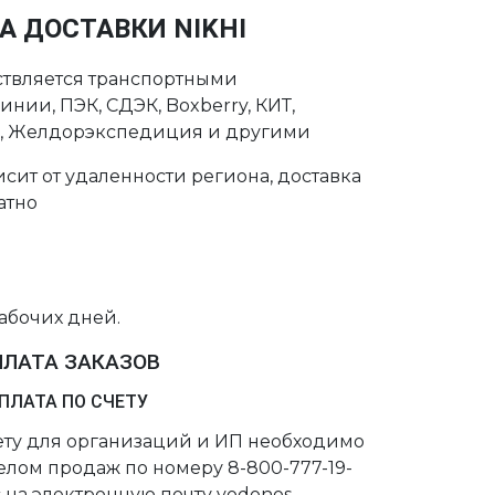
А ДОСТАВКИ NIKHI
ствляется транспортными
нии, ПЭК, СДЭК, Boxberry, КИТ,
с, Желдорэкспедиция и другими
сит от удаленности региона, доставка
атно
рабочих дней.
ПЛАТА ЗАКАЗОВ
ПЛАТА ПО СЧЕТУ
чету для организаций и ИП необходимо
делом продаж по номеру 8-800-777-19-
 на электронную почту vodonos-