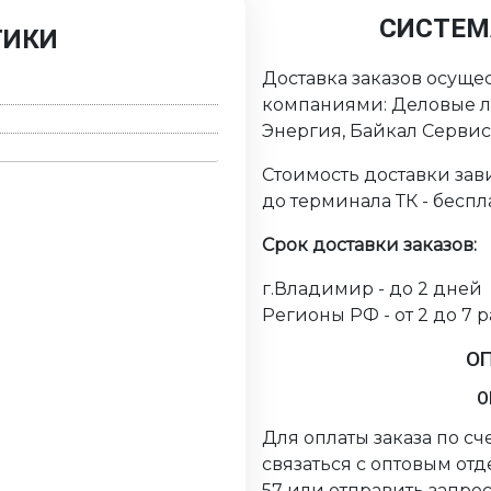
СИСТЕМ
ТИКИ
Доставка заказов осуще
компаниями: Деловые ли
Энергия, Байкал Серви
Стоимость доставки зави
до терминала ТК - беспл
Срок доставки заказов:
г.Владимир - до 2 дней
Регионы РФ - от 2 до 7 
О
О
Для оплаты заказа по с
связаться с оптовым от
57 или отправить запрос