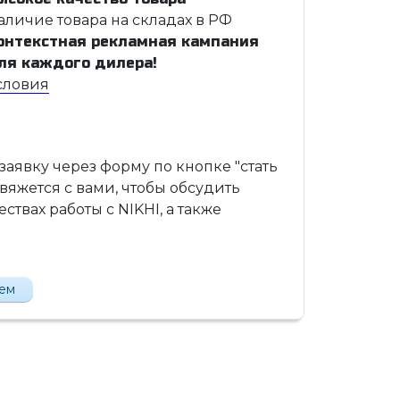
аличие товара на складах в РФ
онтекстная рекламная кампания
ля каждого дилера!
словия
 заявку через форму по кнопке "стать
вяжется с вами, чтобы обсудить
твах работы с NIKHI, а также
лем