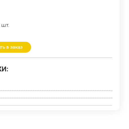
о
шт.
ть в заказ
И: