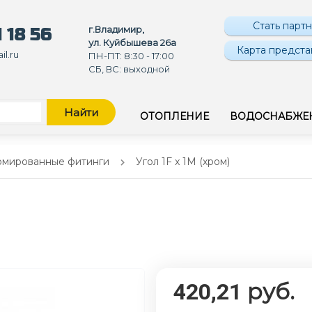
Стать парт
г.Владимир,
 18 56
ул. Куйбышева 26а
Карта предста
l.ru
ПН-ПТ: 8:30 - 17:00
СБ, ВС: выходной
Найти
ОТОПЛЕНИЕ
ВОДОСНАБЖЕ
омированные фитинги
Угол 1F x 1M (хром)
руб.
420,21