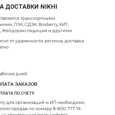
А ДОСТАВКИ NIKHI
ствляется транспортными
нии, ПЭК, СДЭК, Boxberry, КИТ,
с, Желдорэкспедиция и другими
сит от удаленности региона, доставка
атно
рабочих дней.
ПЛАТА ЗАКАЗОВ
ПЛАТА ПО СЧЕТУ
чету для организаций и ИП необходимо
делом продаж по номеру 8-800-777-19-
 на электронную почту vodonos-