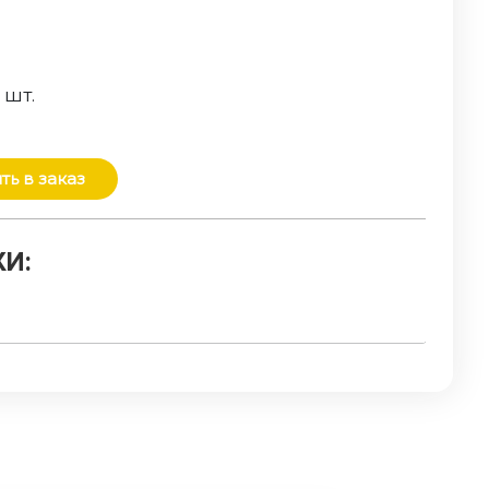
о
шт.
ть в заказ
И: