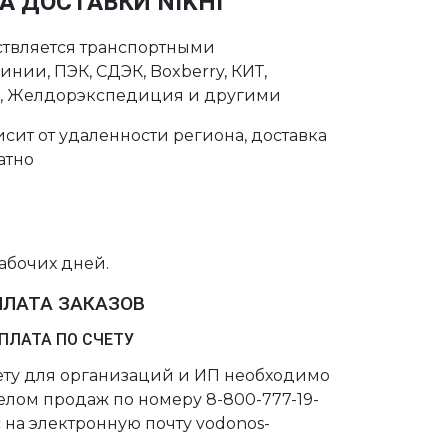
А ДОСТАВКИ NIKHI
ствляется транспортными
нии, ПЭК, СДЭК, Boxberry, КИТ,
с, Желдорэкспедиция и другими
сит от удаленности региона, доставка
атно
рабочих дней.
ПЛАТА ЗАКАЗОВ
ПЛАТА ПО СЧЕТУ
чету для организаций и ИП необходимо
делом продаж по номеру 8-800-777-19-
 на электронную почту vodonos-