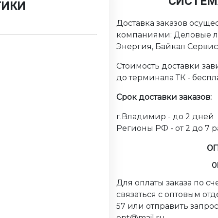
СИСТЕМ
ТИКИ
Доставка заказов осуще
компаниями: Деловые ли
Энергия, Байкал Серви
Стоимость доставки зави
до терминала ТК - беспл
Срок доставки заказов:
г.Владимир - до 2 дней
Регионы РФ - от 2 до 7 
О
О
Для оплаты заказа по с
связаться с оптовым от
57 или отправить запрос
opt@mail.ru