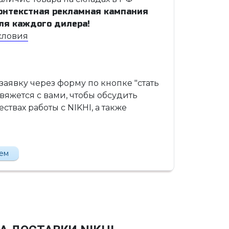
онтекстная рекламная кампания
ля каждого дилера!
словия
 заявку через форму по кнопке "стать
вяжется с вами, чтобы обсудить
твах работы с NIKHI, а также
лем