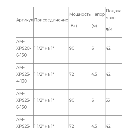
Подача
Мощность
Напор
макс.
Артикул
Присоединение
(Вт)
(м)
л/м
AM-
XPS20-
1 1/2" на 1"
90
6
42
6-130
AM-
XPS25-
1 1/2" на 1"
72
4.5
42
4-130
AM-
XPS25-
1 1/2" на 1"
90
6
55
6-130
AM-
XPS25-
1 1/2" на 1"
72
4.5
42