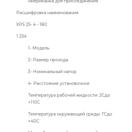
Американка для присоединения
Расшифровка наименования
XPS 25
- 4 - 180
1 234
1- Модель
2- Размер прохода
3- Номинальный напор
4- Расстояние установочное
Температура рабочей жидкости: 2
С
до
+110
С
Температура окружающей среды: Г
С
до
+40
С