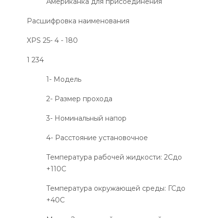
Американка для присоединения
Расшифровка наименования
XPS 25
- 4 - 180
1 234
1- Модель
2- Размер прохода
3- Номинальный напор
4- Расстояние установочное
Температура рабочей жидкости: 2
С
до
+110
С
Температура окружающей среды: Г
С
до
+40
С