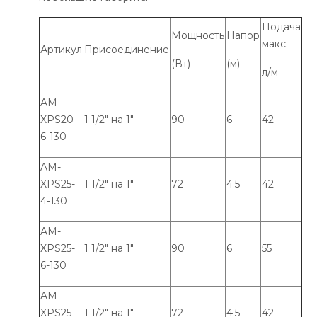
Подача
Мощность
Напор
макс.
Артикул
Присоединение
(Вт)
(м)
л/м
AM-
XPS20-
1 1/2" на 1"
90
6
42
6-130
AM-
XPS25-
1 1/2" на 1"
72
4.5
42
4-130
AM-
XPS25-
1 1/2" на 1"
90
6
55
6-130
AM-
XPS25-
1 1/2" на 1"
72
4.5
42