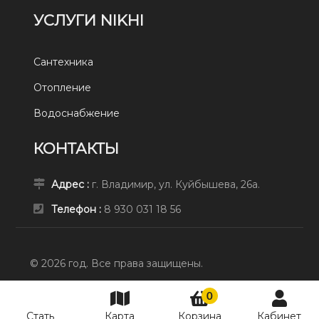
УСЛУГИ NIKHI
Сантехника
Отопление
Водоснабжение
КОНТАКТЫ
Адрес :
г. Владимир, ул. Куйбышева, 26а.
Телефон :
8 930 031 18 56
© 2026 год. Все права защищены.
0
СТАТЬ ПРЕД
8 930 031 18 56
Стать
Карта
Корзина
Кабинет