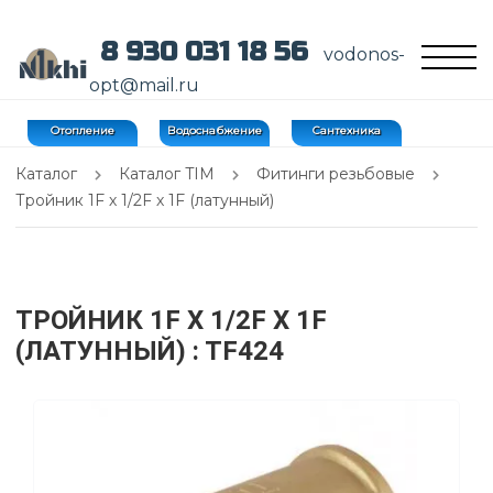
8 930 031 18 56
vodonos-
opt@mail.ru
Отопление
Водоснабжение
Сантехника
Каталог
Каталог TIM
Фитинги резьбовые
Тройник 1F х 1/2F х 1F (латунный)
ТРОЙНИК 1F Х 1/2F Х 1F
(ЛАТУННЫЙ)
: TF424