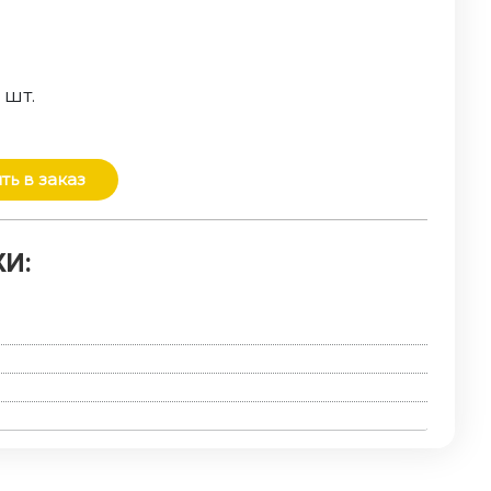
о
шт.
ть в заказ
И: