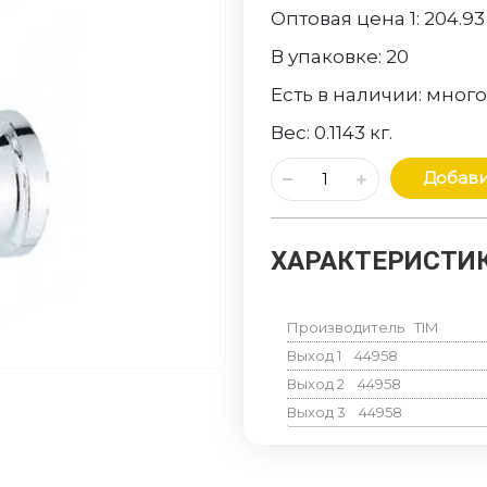
Оптовая цена 1:
204.93
В упаковке:
20
Есть в наличии:
мног
Вес:
0.1143
кг.
Добави
ХАРАКТЕРИСТИК
Производитель
TIM
Выход 1
44958
Выход 2
44958
Выход 3
44958