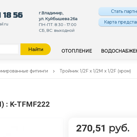
Стать парт
г.Владимир,
 18 56
ул. Куйбышева 26а
Карта предста
l.ru
ПН-ПТ: 8:30 - 17:00
СБ, ВС: выходной
Найти
ОТОПЛЕНИЕ
ВОДОСНАБЖЕ
омированные фитинги
Тройник 1/2F x 1/2M x 1/2F (хром)
М)
: K-TFMF222
руб.
270,51