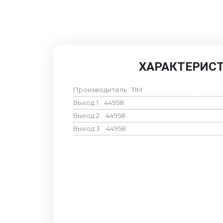
ХАРАКТЕРИС
Производитель
TIM
Выход 1
44958
Выход 2
44958
Выход 3
44958