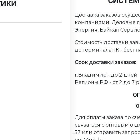
СИСТЕМ
ТИКИ
Доставка заказов осуще
компаниями: Деловые ли
Энергия, Байкал Серви
Стоимость доставки зави
до терминала ТК - беспл
Срок доставки заказов:
г.Владимир - до 2 дней
Регионы РФ - от 2 до 7 
О
О
Для оплаты заказа по с
связаться с оптовым от
57 или отправить запрос
opt@mail.ru