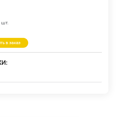
о
шт.
ть в заказ
И: