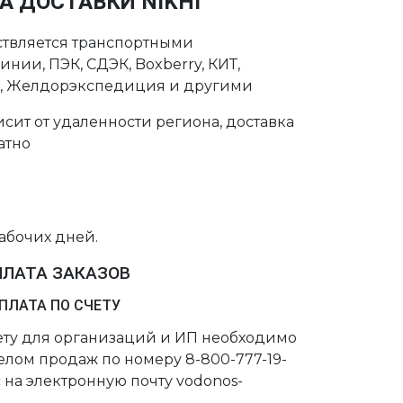
А ДОСТАВКИ NIKHI
ствляется транспортными
нии, ПЭК, СДЭК, Boxberry, КИТ,
с, Желдорэкспедиция и другими
сит от удаленности региона, доставка
атно
рабочих дней.
ПЛАТА ЗАКАЗОВ
ПЛАТА ПО СЧЕТУ
чету для организаций и ИП необходимо
делом продаж по номеру 8-800-777-19-
 на электронную почту vodonos-