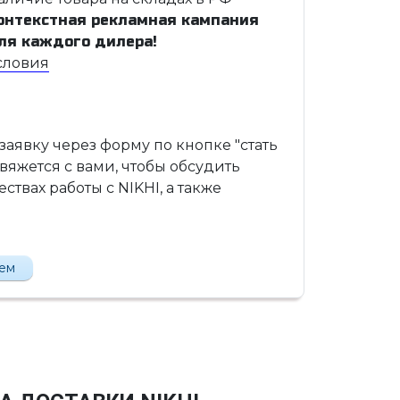
онтекстная рекламная кампания
ля каждого дилера!
словия
 заявку через форму по кнопке "стать
вяжется с вами, чтобы обсудить
твах работы с NIKHI, а также
лем