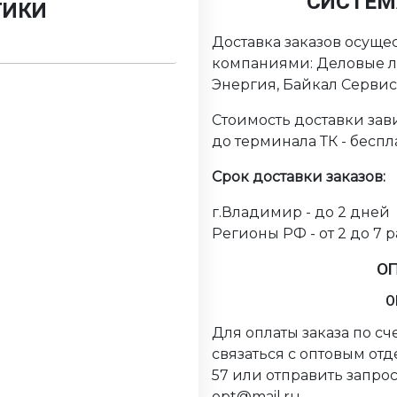
СИСТЕМ
ТИКИ
Доставка заказов осуще
компаниями: Деловые ли
Энергия, Байкал Серви
Стоимость доставки зави
до терминала ТК - беспл
Срок доставки заказов:
г.Владимир - до 2 дней
Регионы РФ - от 2 до 7 
О
О
Для оплаты заказа по с
связаться с оптовым от
57 или отправить запрос
opt@mail.ru