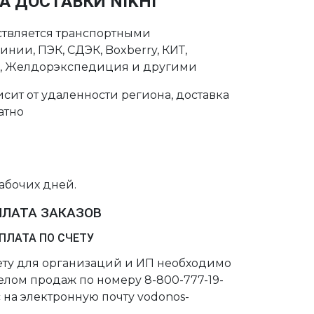
А ДОСТАВКИ NIKHI
ствляется транспортными
нии, ПЭК, СДЭК, Boxberry, КИТ,
с, Желдорэкспедиция и другими
сит от удаленности региона, доставка
атно
рабочих дней.
ПЛАТА ЗАКАЗОВ
ПЛАТА ПО СЧЕТУ
чету для организаций и ИП необходимо
делом продаж по номеру 8-800-777-19-
 на электронную почту vodonos-