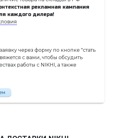
онтекстная рекламная кампания
ля каждого дилера!
словия
 заявку через форму по кнопке "стать
вяжется с вами, чтобы обсудить
твах работы с NIKHI, а также
лем