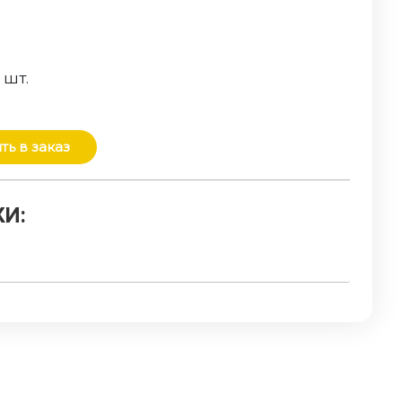
о
шт.
ть в заказ
И: