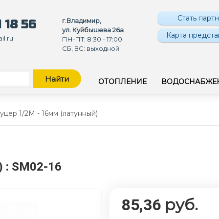
Стать парт
г.Владимир,
 18 56
ул. Куйбышева 26а
Карта предста
l.ru
ПН-ПТ: 8:30 - 17:00
СБ, ВС: выходной
Найти
ОТОПЛЕНИЕ
ВОДОСНАБЖЕ
цер 1/2M - 16мм (латунный)
)
: SM02-16
руб.
85,36