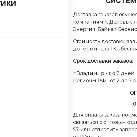
СИСТЕМ
ТИКИ
Доставка заказов осуще
компаниями: Деловые ли
Энергия, Байкал Серви
Стоимость доставки зави
до терминала ТК - беспл
Срок доставки заказов:
г.Владимир - до 2 дней
Регионы РФ - от 2 до 7 
О
О
Для оплаты заказа по с
связаться с оптовым от
57 или отправить запрос
opt@mail.ru