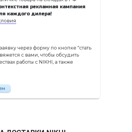
онтекстная рекламная кампания
ля каждого дилера!
словия
 заявку через форму по кнопке "стать
вяжется с вами, чтобы обсудить
твах работы с NIKHI, а также
лем