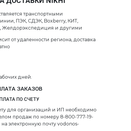
А ДОСТАВКИ NIKHI
ствляется транспортными
нии, ПЭК, СДЭК, Boxberry, КИТ,
с, Желдорэкспедиция и другими
сит от удаленности региона, доставка
атно
рабочих дней.
ПЛАТА ЗАКАЗОВ
ПЛАТА ПО СЧЕТУ
чету для организаций и ИП необходимо
делом продаж по номеру 8-800-777-19-
 на электронную почту vodonos-