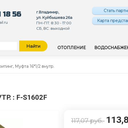
Стать парт
г.Владимир,
 18 56
ул. Куйбышева 26а
Карта предста
l.ru
ПН-ПТ: 8:30 - 17:00
СБ, ВС: выходной
Найти
ОТОПЛЕНИЕ
ВОДОСНАБЖЕ
итинг, Муфта 16*1/2 внутр.
УТР.
: F-S1602F
113,
117,07
руб.