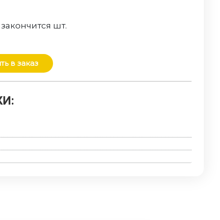
 закончится
шт.
ть в заказ
И: