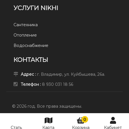
УСЛУГИ NIKHI
Сантехника
Отопление
Водоснабжение
КОНТАКТЫ
Адрес :
г. Владимир, ул. Куйбышева, 26а.
Телефон :
8 930 031 18 56
© 2026 год. Все права защищены.
0
СТАТЬ ПРЕД
8 930 031 18 56
Стать
Карта
Корзина
Кабинет