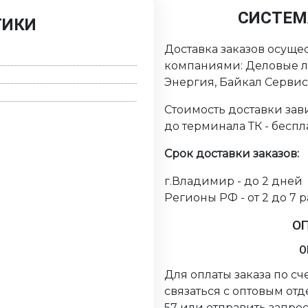
СИСТЕМ
ТИКИ
Доставка заказов осуще
компаниями: Деловые ли
Энергия, Байкал Серви
Стоимость доставки зави
до терминала ТК - беспл
Срок доставки заказов:
г.Владимир - до 2 дней
Регионы РФ - от 2 до 7 
О
О
Для оплаты заказа по с
связаться с оптовым от
57 или отправить запрос