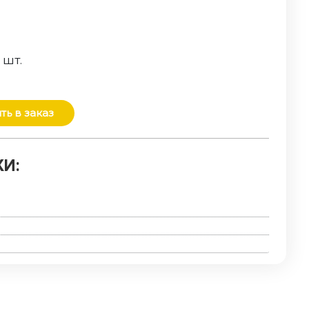
о
шт.
ть в заказ
И: