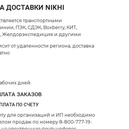
А ДОСТАВКИ NIKHI
ствляется транспортными
нии, ПЭК, СДЭК, Boxberry, КИТ,
с, Желдорэкспедиция и другими
сит от удаленности региона, доставка
атно
рабочих дней.
ПЛАТА ЗАКАЗОВ
ПЛАТА ПО СЧЕТУ
чету для организаций и ИП необходимо
делом продаж по номеру 8-800-777-19-
 на электронную почту vodonos-