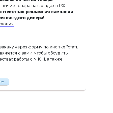
аличие товара на складах в РФ
онтекстная рекламная кампания
ля каждого дилера!
словия
 заявку через форму по кнопке "стать
вяжется с вами, чтобы обсудить
твах работы с NIKHI, а также
лем