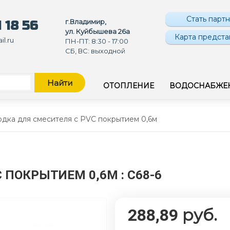
Стать парт
г.Владимир,
 18 56
ул. Куйбышева 26а
Карта предста
l.ru
ПН-ПТ: 8:30 - 17:00
СБ, ВС: выходной
Найти
ОТОПЛЕНИЕ
ВОДОСНАБЖЕ
дка для смесителя с PVC покрытием 0,6м
C ПОКРЫТИЕМ 0,6М
: C68-6
руб.
288,89