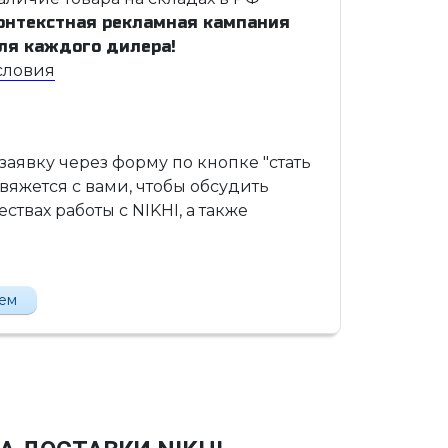
онтекстная рекламная кампания
ля каждого дилера!
словия
 заявку через форму по кнопке "стать
вяжется с вами, чтобы обсудить
твах работы с NIKHI, а также
лем