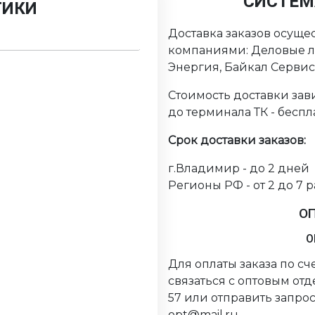
СИСТЕМ
ТИКИ
Доставка заказов осуще
компаниями: Деловые ли
Энергия, Байкал Серви
Стоимость доставки зави
до терминала ТК - беспл
Срок доставки заказов:
г.Владимир - до 2 дней
Регионы РФ - от 2 до 7 
О
О
Для оплаты заказа по с
связаться с оптовым от
57 или отправить запрос
opt@mail.ru