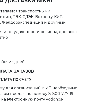
А ДОСТАВКИ NIKHI
ствляется транспортными
нии, ПЭК, СДЭК, Boxberry, КИТ,
с, Желдорэкспедиция и другими
сит от удаленности региона, доставка
атно
рабочих дней.
ПЛАТА ЗАКАЗОВ
ПЛАТА ПО СЧЕТУ
чету для организаций и ИП необходимо
делом продаж по номеру 8-800-777-19-
 на электронную почту vodonos-