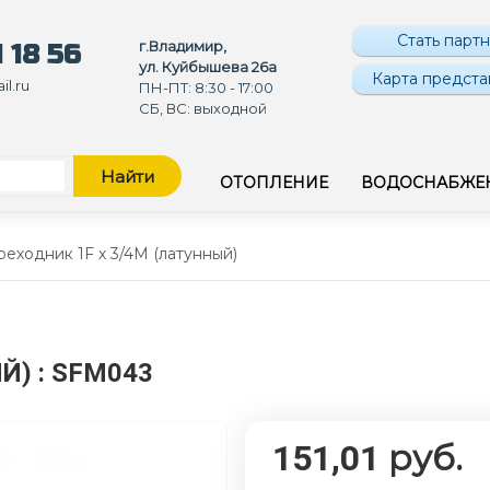
Стать парт
г.Владимир,
 18 56
ул. Куйбышева 26а
Карта предста
l.ru
ПН-ПТ: 8:30 - 17:00
СБ, ВС: выходной
Найти
ОТОПЛЕНИЕ
ВОДОСНАБЖЕ
еходник 1F х 3/4M (латунный)
ЫЙ)
: SFM043
руб.
151,01