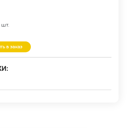
о
шт.
ть в заказ
И: