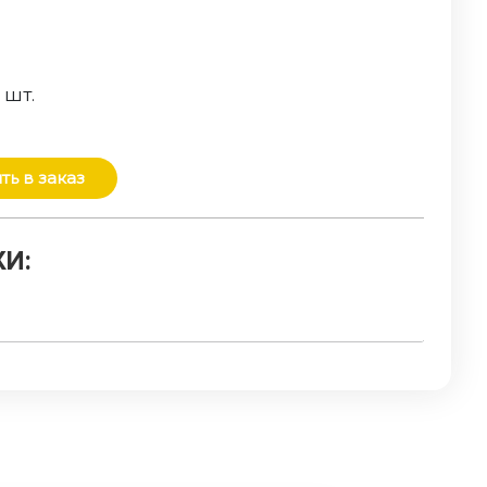
о
шт.
ть в заказ
И: