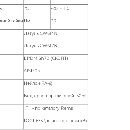
ды
°С
-20..+ 110
дной гайки
Нм
30
Латунь CW614N
Латунь CW617N
EPDM Sh70 (СКЭПТ)
AISI304
Нейлон(РА-6)
Вода, раствор гликолей (50%)
«ТН» по каталогу Rems
ГОСТ 6357, класс точности «В»