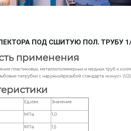
ЕКТОРА ПОД СШИТУЮ ПОЛ. ТРУБУ 1/2
сть применения
ния пластиковых, металлополимерных и медных труб к колл
бовые патрубки с наружнойрезьбой стандарта «конус» (1/2) и
теристики
Ед.изм.
Значение
МПа
1,0
МПа
1,5