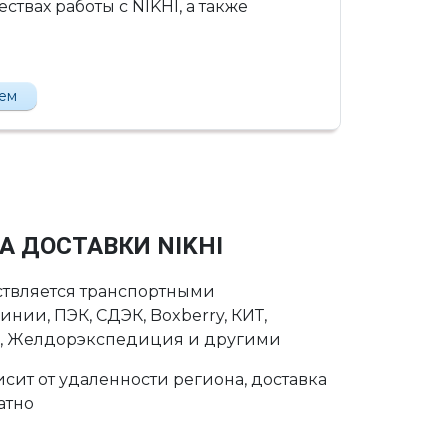
твах работы с NIKHI, а также
лем
А ДОСТАВКИ NIKHI
ствляется транспортными
нии, ПЭК, СДЭК, Boxberry, КИТ,
с, Желдорэкспедиция и другими
сит от удаленности региона, доставка
атно