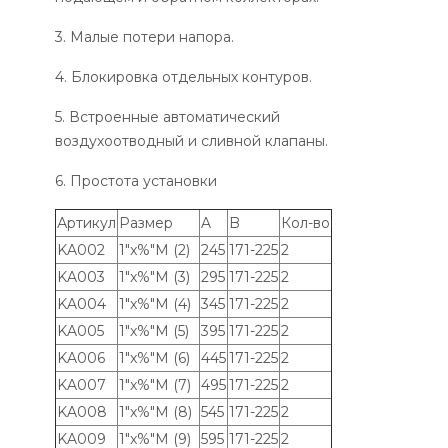
3. Малые потери напора.
4. Блокировка отдельных контуров.
5. Встроенные автоматический
воздухоотводный и сливной клапаны.
6. Простота установки
Артикул
Размер
A
B
Кол-во
KA002
1"x%"M (2)
245
171-225
2
KA003
1"x%"M (3)
295
171-225
2
KA004
1"x%"M (4)
345
171-225
2
KA005
1"x%"M (5)
395
171-225
2
KA006
1"x%"M (6)
445
171-225
2
KA007
1"x%"M (7)
495
171-225
2
KA008
1"x%"M (8)
545
171-225
2
KA009
1"x%"M (9)
595
171-225
2