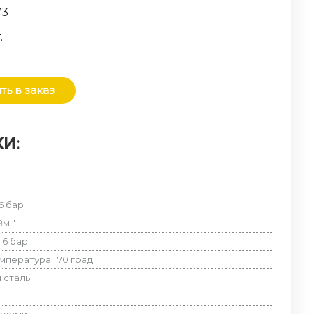
73
.
ть в заказ
И:
6
бар
юйм
"
6
бар
емпература
70
град
сталь