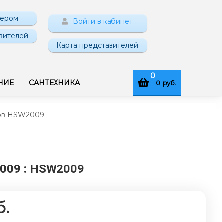
нером
Войти в кабинет
вителей
Карта представителей
0
НИЕ
САНТЕХНИКА
0
руб.
уров HSW2009
2009
: HSW2009
б.