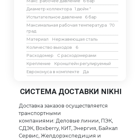
Макс. рабочее давление
6
бар
Диаметр коллектора
1 дюйм
"
Испытательное давление
6
бар
Максимальная рабочая температура
70
град
Материал
Нержавеющая сталь
Количество выходов
6
Расходомер
С расходомерами
Крепление
Кронштейн регулируемый
Евроконуса в комплекте
Да
СИСТЕМА ДОСТАВКИ NIKHI
Доставка заказов осуществляется
транспортными
компаниями: Деловые линии, ПЭК,
СДЭК, Boxberry, КИТ, Энергия, Байкал
Сервис, Желдорэкспедиция и