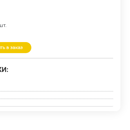
шт.
ть в заказ
И: