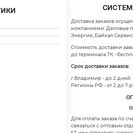
СИСТЕМ
ТИКИ
Доставка заказов осуще
компаниями: Деловые ли
Энергия, Байкал Серви
Стоимость доставки зави
до терминала ТК - беспл
Срок доставки заказов:
г.Владимир - до 2 дней
Регионы РФ - от 2 до 7 
О
О
Для оплаты заказа по с
связаться с оптовым от
57 или отправить запрос