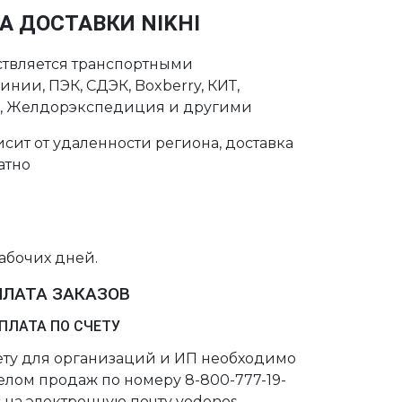
А ДОСТАВКИ NIKHI
ствляется транспортными
нии, ПЭК, СДЭК, Boxberry, КИТ,
с, Желдорэкспедиция и другими
сит от удаленности региона, доставка
атно
рабочих дней.
ПЛАТА ЗАКАЗОВ
ПЛАТА ПО СЧЕТУ
чету для организаций и ИП необходимо
делом продаж по номеру 8-800-777-19-
 на электронную почту vodonos-