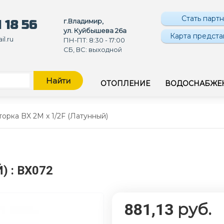
Стать парт
г.Владимир,
 18 56
ул. Куйбышева 26а
Карта предста
l.ru
ПН-ПТ: 8:30 - 17:00
СБ, ВС: выходной
Найти
ОТОПЛЕНИЕ
ВОДОСНАБЖЕ
орка BX 2M x 1/2F (Латунный)
Й)
: BX072
руб.
881,13