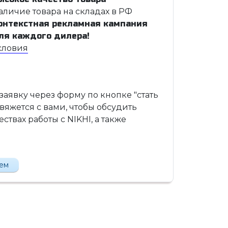
аличие товара на складах в РФ
онтекстная рекламная кампания
ля каждого дилера!
словия
 заявку через форму по кнопке "стать
вяжется с вами, чтобы обсудить
твах работы с NIKHI, а также
лем