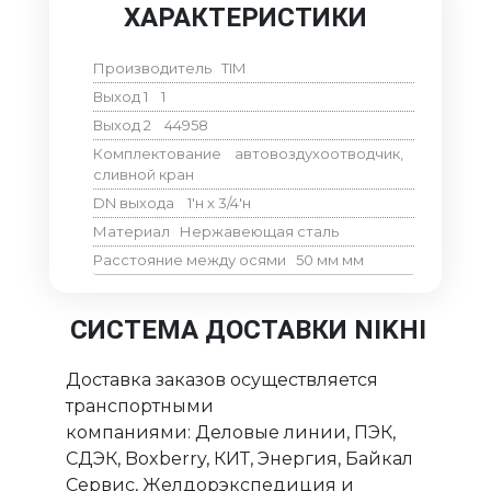
ХАРАКТЕРИСТИКИ
Производитель
TIM
Выход 1
1
Выход 2
44958
Комплектование
автовоздухоотводчик,
сливной кран
DN выхода
1'н x 3/4'н
Материал
Нержавеющая сталь
Расстояние между осями
50 мм
мм
СИСТЕМА ДОСТАВКИ NIKHI
Доставка заказов осуществляется
транспортными
компаниями: Деловые линии, ПЭК,
СДЭК, Boxberry, КИТ, Энергия, Байкал
Сервис, Желдорэкспедиция и