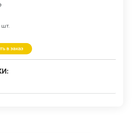
9
о
шт.
ть в заказ
И: