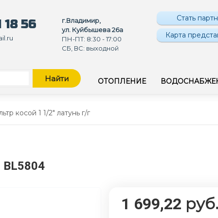
Стать парт
г.Владимир,
 18 56
ул. Куйбышева 26а
Карта предста
l.ru
ПН-ПТ: 8:30 - 17:00
СБ, ВС: выходной
Найти
ОТОПЛЕНИЕ
ВОДОСНАБЖЕ
ьтр косой 1 1/2" латунь г/г
: BL5804
руб
1 699,22