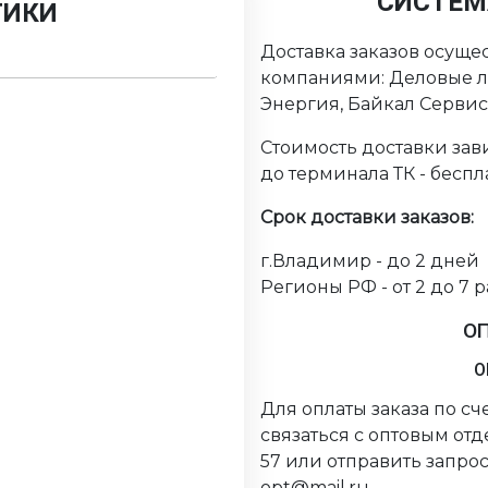
СИСТЕМ
ТИКИ
Доставка заказов осуще
компаниями: Деловые ли
Энергия, Байкал Серви
Стоимость доставки зави
до терминала ТК - беспл
Срок доставки заказов:
г.Владимир - до 2 дней
Регионы РФ - от 2 до 7 
О
О
Для оплаты заказа по с
связаться с оптовым от
57 или отправить запрос
opt@mail.ru