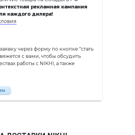
онтекстная рекламная кампания
ля каждого дилера!
словия
 заявку через форму по кнопке "стать
вяжется с вами, чтобы обсудить
твах работы с NIKHI, а также
лем