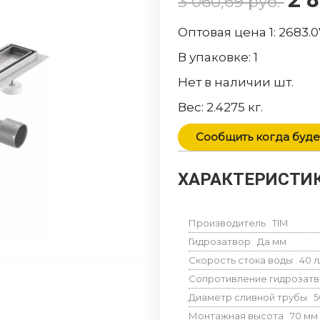
3 060,69
руб.
Оптовая цена 1:
2683.0
В упаковке:
1
Нет в наличии
шт.
Вес:
2.4275
кг.
Сообщить когда буде
ХАРАКТЕРИСТИК
Производитель
TIM
Гидрозатвор
Да
мм
Скорость стока воды
40
л
Сопротивление гидрозат
Диаметр сливной трубы
5
Монтажная высота
70
мм