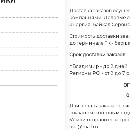
ТИКИ
Доставка заказов осуще
компаниями: Деловые ли
Энергия, Байкал Серви
Стоимость доставки зави
до терминала ТК - беспл
Срок доставки заказов:
г.Владимир - до 2 дней
Регионы РФ - от 2 до 7 
О
О
Для оплаты заказа по с
связаться с оптовым от
57 или отправить запрос
opt@mail.ru