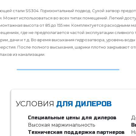
ющей стали SS304. Горизонтальный подвод. Сухой затвор предо
и. Может использоваться во всех типах помещений. Легкий досту
монтажная высота от 85 до 155 мм. Комплектуется расходными м
ещениях, где не предполагается частой эксплуатации сливного т
ории, дачи и т.д. Во время высыхания гидрозатвора, уровень во
ерстия. После полного высыхания, шарики плотно закрывают от
ахов из канализации.
УСЛОВИЯ
ДЛЯ ДИЛЕРОВ
Специальные цены для дилеров
Д
Высокая маржинальность
В
Техническая поддержка партнеров
Н