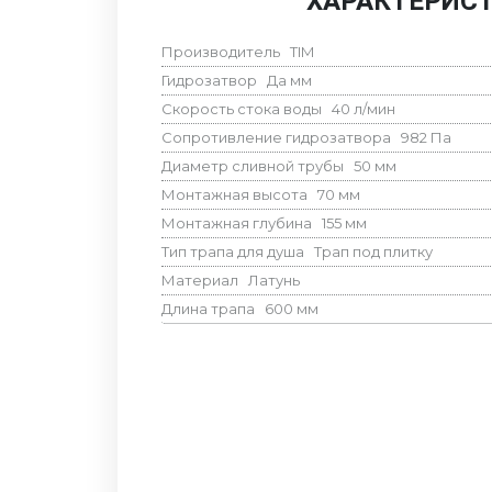
ХАРАКТЕРИС
Производитель
TIM
Гидрозатвор
Да
мм
Скорость стока воды
40
л/мин
Сопротивление гидрозатвора
982
Па
Диаметр сливной трубы
50
мм
Монтажная высота
70
мм
Монтажная глубина
155
мм
Тип трапа для душа
Трап под плитку
Материал
Латунь
Длина трапа
600
мм