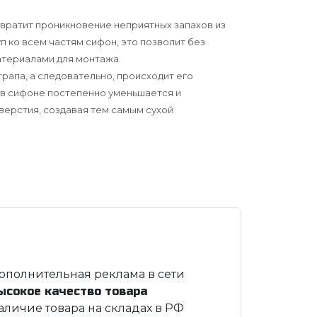
твратит проникновение неприятных запахов из
п ко всем частям сифон, это позволит без
атериалами для монтажа.
рапа, а следовательно, происходит его
ды в сифоне постепенно уменьшается и
верстия, создавая тем самым сухой
ополнительная реклама в сети
ысокое качество товара
аличие товара на складах в РФ