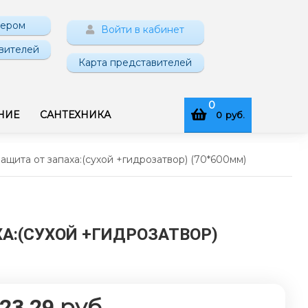
нером
Войти в кабинет
вителей
Карта представителей
0
НИЕ
САНТЕХНИКА
0
руб.
щита от запаха:(сухой +гидрозатвор) (70*600мм)
А:(СУХОЙ +ГИДРОЗАТВОР)
руб.
823,29