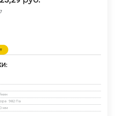
7
т
И:
/мин
вора
982
Па
0
мм