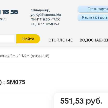
Стать парт
г.Владимир,
 18 56
ул. Куйбышева 26а
Карта предста
l.ru
ПН-ПТ: 8:30 - 17:00
СБ, ВС: выходной
Найти
ОТОПЛЕНИЕ
ВОДОСНАБЖЕ
онок 2M х 1 1/4M (латунный)
Й)
: SM075
руб.
551,53