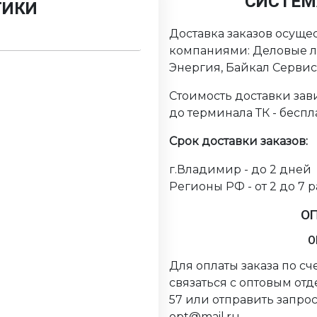
СИСТЕМ
ТИКИ
Доставка заказов осуще
компаниями: Деловые ли
Энергия, Байкал Серви
Стоимость доставки зави
до терминала ТК - беспл
Срок доставки заказов:
г.Владимир - до 2 дней
Регионы РФ - от 2 до 7 
О
О
Для оплаты заказа по с
связаться с оптовым от
57 или отправить запрос
opt@mail.ru