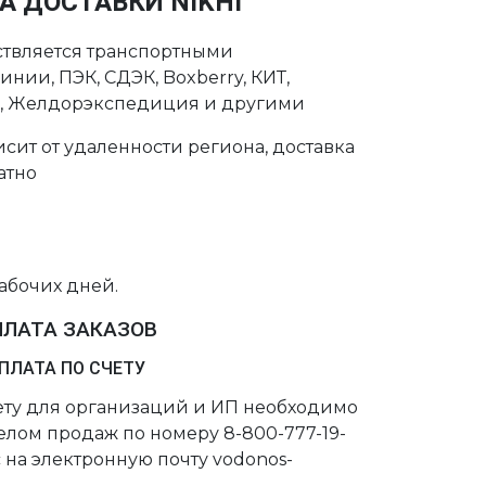
А ДОСТАВКИ NIKHI
ствляется транспортными
нии, ПЭК, СДЭК, Boxberry, КИТ,
с, Желдорэкспедиция и другими
сит от удаленности региона, доставка
атно
рабочих дней.
ПЛАТА ЗАКАЗОВ
ПЛАТА ПО СЧЕТУ
чету для организаций и ИП необходимо
делом продаж по номеру 8-800-777-19-
 на электронную почту vodonos-