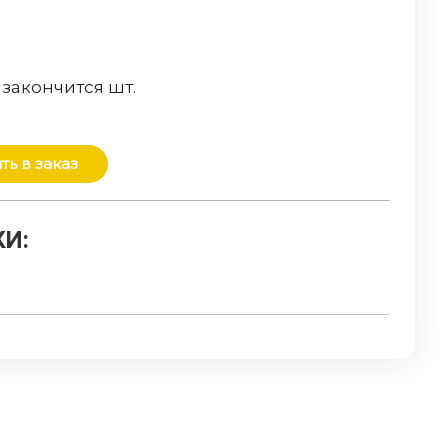
 закончится
шт.
ть в заказ
И: