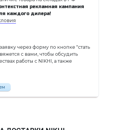
онтекстная рекламная кампания
ля каждого дилера!
словия
 заявку через форму по кнопке "стать
вяжется с вами, чтобы обсудить
твах работы с NIKHI, а также
лем